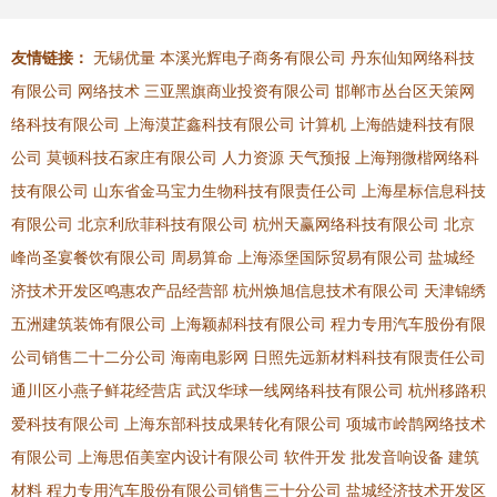
友情链接：
无锡优量
本溪光辉电子商务有限公司
丹东仙知网络科技
有限公司
网络技术
三亚黑旗商业投资有限公司
邯郸市丛台区天策网
络科技有限公司
上海漠芷鑫科技有限公司
计算机
上海皓婕科技有限
公司
莫顿科技石家庄有限公司
人力资源
天气预报
上海翔微楷网络科
技有限公司
山东省金马宝力生物科技有限责任公司
上海星标信息科技
有限公司
北京利欣菲科技有限公司
杭州天赢网络科技有限公司
北京
峰尚圣宴餐饮有限公司
周易算命
上海添堡国际贸易有限公司
盐城经
济技术开发区鸣惠农产品经营部
杭州焕旭信息技术有限公司
天津锦绣
五洲建筑装饰有限公司
上海颖郝科技有限公司
程力专用汽车股份有限
公司销售二十二分公司
海南电影网
日照先远新材料科技有限责任公司
通川区小燕子鲜花经营店
武汉华球一线网络科技有限公司
杭州移路积
爱科技有限公司
上海东部科技成果转化有限公司
项城市岭鹊网络技术
有限公司
上海思佰美室内设计有限公司
软件开发
批发音响设备
建筑
材料
程力专用汽车股份有限公司销售三十分公司
盐城经济技术开发区