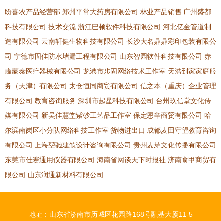
盼喜农产品经营部
郑州平常大药房有限公司
林业产品销售
广州盛都
科技有限公司
技术交流
浙江巴顿软件科技有限公司
河北亿金管道制
造有限公司
云南轩健生物科技有限公司
长沙大名鼎鼎彩印包装有限公
司
宁德市固佳防水堵漏工程有限公司
山东智园软件科技有限公司
赤
峰蒙泰医疗器械有限公司
龙港市步固网络技术工作室
天浩到家家庭服
务（天津）有限公司
太仓恒同商贸有限公司
信之本（重庆）企业管理
有限公司
教育咨询服务
深圳市起星科技有限公司
台州玖信堂文化传
媒有限公司
新吴佳慧堂紫砂工艺品工作室
保定恩辛商贸有限公司
哈
尔滨南岗区小分队网络科技工作室
货物进出口
成都麦田守望教育咨询
有限公司
上海堃驰建筑设计咨询有限公司
贵州麦芽文化传播有限公司
东莞市佳赛通用仪器有限公司
海南省网谈天下时报社
济南俞甲商贸有
限公司
山东润通新材料有限公司
地址：山东省济南市历城区花园路168号融基大厦11-5