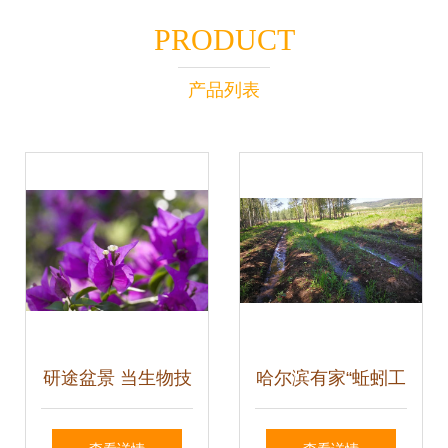
PRODUCT
产品列表
研途盆景 当生物技
哈尔滨有家“蚯蚓工
术遇上园艺，如何
厂” 日食垃圾6吨